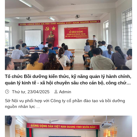
Tổ chức Bồi dưỡng kiến thức, kỹ năng quản lý hành chính,
quản lý kinh tế - xã hội chuyên sâu cho cán bộ, công chức
xã
Thứ tư, 23/04/2025
Admin
Sở Nội vụ phối hợp với Công ty cổ phần đào tạo và bồi dưỡng
nguồn nhân lực ...