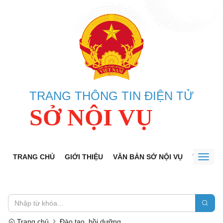
TRANG THÔNG TIN ĐIỆN TỬ
SỞ NỘI VỤ
TRANG CHỦ
GIỚI THIỆU
VĂN BẢN SỞ NỘI VỤ
TRA CỨU
Toggl
naviga
Trang chủ
Đào tạo, bồi dưỡng