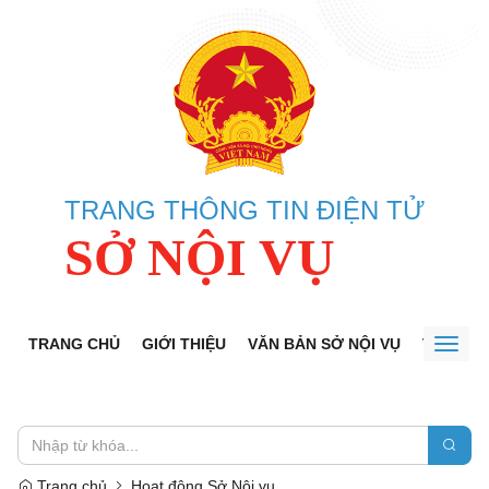
TRANG THÔNG TIN ĐIỆN TỬ
SỞ NỘI VỤ
TRANG CHỦ
GIỚI THIỆU
VĂN BẢN SỞ NỘI VỤ
TRA CỨU
Toggl
naviga
Trang chủ
Hoạt động Sở Nội vụ