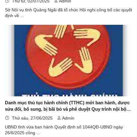
Thứ tư, 02/07/2025
Admin
Sở Nội vụ tỉnh Quảng Ngãi đã tổ chức Hội nghị công bố các quyết
định về ...
Danh mục thủ tục hành chính (TTHC) mới ban hành, được
sửa đổi, bổ sung, bị bãi bỏ và phê duyệt Quy trình nội bộ
giải quyết TTHC trong lĩnh vực quản lý nhà nước về hội,
Thứ sáu, 27/06/2025
Admin
quỹ thuộc thẩm quyền quản lý, giải quyết của Sở Nội vụ,
UBND tỉnh vừa ban hành Quyết định số 1044QĐ-UBND ngày
UBND cấp xã trên địa bàn tỉnh Quảng Ngãi
26/6/2025 công ...