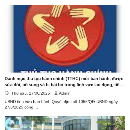
Danh mục thủ tục hành chính (TTHC) mới ban hành; được
sửa đổi, bổ sung và bị bãi bỏ trong lĩnh vực lao động, tiền
lương, việc làm, an toàn vệ sinh lao động, quản lý lao động
Thứ sáu, 27/06/2025
Admin
ngoài nước, người có công thuộc thẩm quyền giải quyết
UBND tỉnh vừa ban hành Quyết định số 1055/QĐ-UBND ngày
của Sở Nội vụ, UBND cấp xã trên địa bàn tỉnh Quảng Ngãi
27/6/2025 công ...